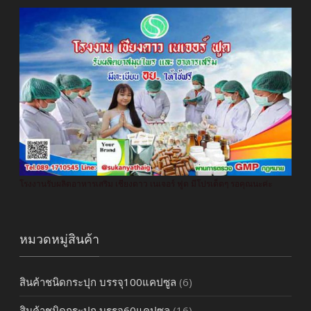
โรงงานรับผลิตอาหารเสริม เชียงดาว เนเจอร์ ฟูด มีโปรเด็ดๆ รอคุณนะค่ะ
หมวดหมู่สินค้า
สินค้าชนิดกระปุก บรรจุ100แคปซูล
(6)
สินค้าชนิดกระปุก บรรจุ60แคปซูล
(16)