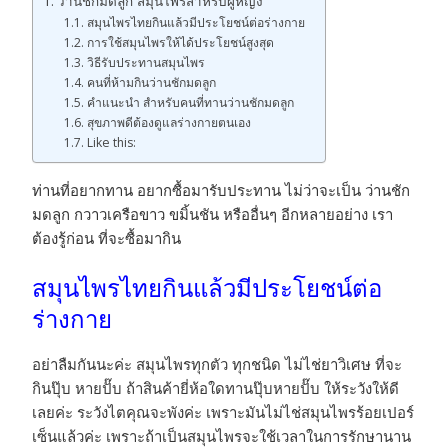
ว่านชักมดลูก สมุนไพรสำหรับผู้หญิง
สมุนไพรไทยกินแล้วมีประโยชน์ต่อร่างกาย
การใช้สมุนไพรให้ได้ประโยชน์สูงสุด
วิธีรับประทานสมุนไพร
คนที่ห้ามกินว่านชักมดลูก
คำแนะนำ สำหรับคนที่ทานว่านชักมดลูก
สุขภาพดีต้องดูแลร่างกายตนเอง
Like this:
ท่านที่อยากทาน อยากซื้อมารับประทาน ไม่ว่าจะเป็น ว่านชัก
มดลูก กวาวเครือขาว ขมิ้นชัน หรืออื่นๆ อีกหลายอย่าง เรา
ต้องรู้ก่อน ที่จะซื้อมากิน
สมุนไพรไทยกินแล้วมีประโยชน์ต่อ
ร่างกาย
อย่าลืมกันนะค่ะ สมุนไพรทุกตัว ทุกชนิด ไม่ไช่ยาวิเศษ ที่จะ
กินปุ๊บ หายปั๊บ ถ้าสินค้ายี่ห้อใดทานปุ๊บหายปั๊บ ให้ระวังให้ดี
เลยค่ะ ระวังไตคุณจะพังค่ะ เพราะมันไม่ไช่สมุนไพรร้อยเปอร์
เซ็นแล้วค่ะ เพราะถ้าเป็นสมุนไพรจะใช้เวลาในการรักษานาน