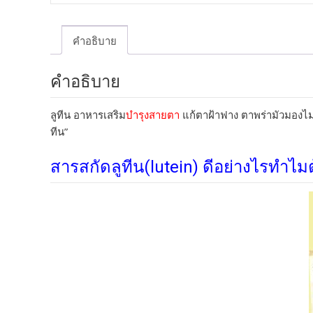
คำอธิบาย
คำอธิบาย
ลูทีน อาหารเสริม
บำรุงสายตา
แก้ตาฝ้าฟาง ตาพร่ามัวมองไม
ทีน”
สารสกัดลูทีน(lutein)
ดีอย่างไรทำไมต