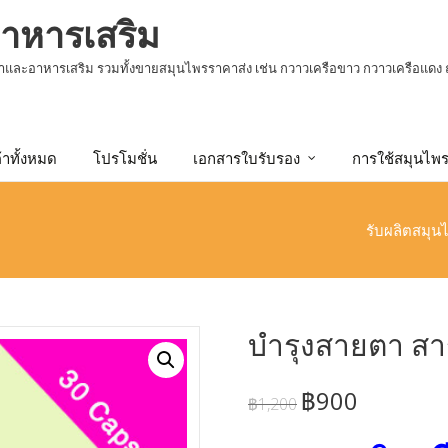
าหารเสริม
และอาหารเสริม รวมทั้งขายสมุนไพรราคาส่ง เช่น กวาวเครือขาว กวาวเครือแดง 
้าทั้งหมด
โปรโมชั่น
เอกสารใบรับรอง
การใช้สมุนไพ
รับผลิตสมุ
บำรุงสายตา สาร
฿
900
฿
1,200
Original
Current