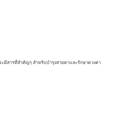
ืองจะมีสารที่สำคัญๆ สำหรับบำรุงสายตาและรักษาดวงตา