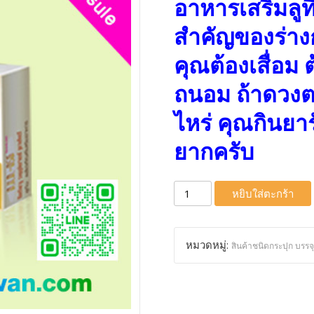
price
price
อาหารเสริมลูท
was:
is:
สำคัญของร่าง
฿1,200.
฿900.
คุณต้องเสื่อม
ถนอม ถ้าดวงตาเ
ไหร่ คุณกินย
ยากครับ
จำนวน
หยิบใส่ตะกร้า
บำรุง
สายตา
สา
หมวดหมู่:
สินค้าชนิดกระปุก บรรจ
รส
กัด
ลู
ทีน