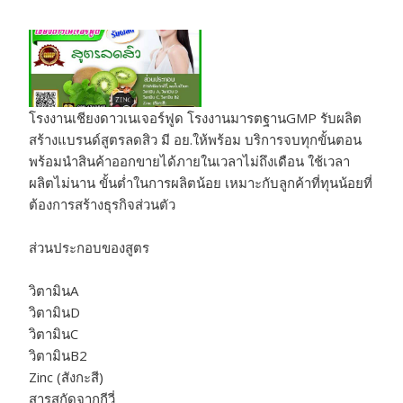
โรงงานเชียงดาวเนเจอร์ฟูด โรงงานมารตฐานGMP รับผลิต
สร้างแบรนด์สูตรลดสิว มี อย.ให้พร้อม บริการจบทุกขั้นตอน
พร้อมนำสินค้าออกขายได้ภายในเวลาไม่ถึงเดือน ใช้เวลา
ผลิตไม่นาน ขั้นต่ำในการผลิตน้อย เหมาะกับลูกค้าที่ทุนน้อยที่
ต้องการสร้างธุรกิจส่วนตัว
ส่วนประกอบของสูตร
วิตามินA
วิตามินD
วิตามินC
วิตามินB2
Zinc (สังกะสี)
สารสกัดจากกีวี่