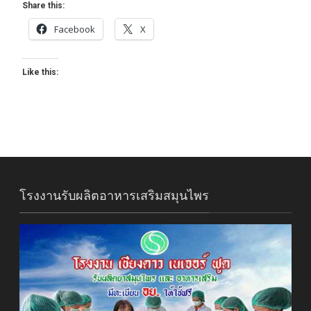
Share this:
Facebook
X
Like this:
โรงงานรับผลิตอาหารเสริมสมุนไพร