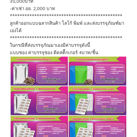
30,000บาท
-ค่าเช่า อย. 2,000 บาท
**********************************************
ลูกค้าออกแบบฉลากสินค้า โลโก้ พิมพ์ และส่งบรรจุภัณฑ์มา
เองได้
**********************************************
ในกรณีที่ส่งบรรจุภัณมาเองมีค่าบรรจุดังนี้
แบบซอง ค่าบรรจุซอง ติดสติีกเกอร์ 4บาท/ชิ้น