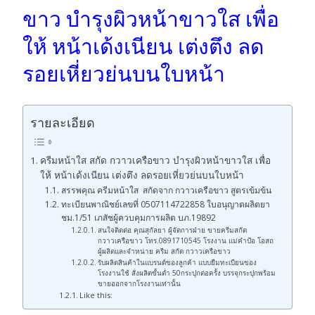
ขาว บำรุงผิวหน้าขาวใส เพื่อ
ให้ หน้าเด้งเนียน เต่งตึง ลด
รอยเหี่ยวย่นบนใบหน้า
รายละเอียด
ครีมหน้าใส สกัด กวาวเครือขาว บำรุงผิวหน้าขาวใส เพื่อ
ให้ หน้าเด้งเนียน เต่งตึง ลดรอยเหี่ยวย่นบนใบหน้า
สรรพคุณ ครีมหน้าใส สกัดจาก กวาวเครือขาว สูตรเข้มข้น
ทะเบียนพาณิชย์เลขที่ 0507114722858 ใบอนุญาตผลิตยา
ชม.1/51 เภสัชผู้ควบคุมการผลิต บภ.19892
สนใจติดต่อ คุณสุกัลยา ผู้จัดการฝ่าย ขายครีมสกัด
กวาวเครือขาว โทร.0891710545 โรงงาน แม่คำป้อ โอสถ
ผู้ผลิตและจำหน่าย ครีม สกัด กวาวเครือขาว
รับผลิตสินค้าในแบรนด์ของลูกค้า แบบยืมทะเบียนของ
โรงงานใช้ สั่งผลิตขั้นต่ำ 50กระปุกต่อครั้ง บรรจุกระปุกพร้อม
ขายออกจากโรงงานเท่านั้น
Like this: