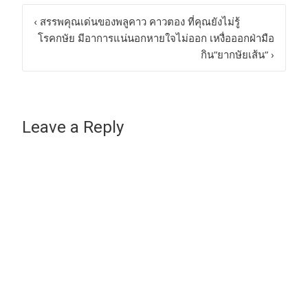
Post
‹
สรรพคุณเด่นของพลูคาว คาวตอง ที่คุณยังไม่รู้
โรคกษัย มีอาการแน่นอกหายใจไม่ออก เหงื่อออกฝ่ามือ
navigation
กิน”ยากษัยเส้น”
›
Leave a Reply