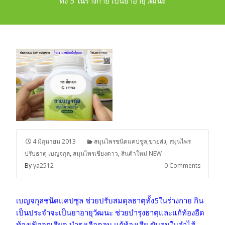
ทั้ง 5 ในร่างกาย เป็นยาอายุวัฒนะ
4 มิถุนายน 2013
สมุนไพรชนิดแคปซูล,ขายส่ง
,
สมุนไพร
ปรับธาตุ เบญจกุล
,
สมุนไพรเชียงดาว
,
สินค้าใหม่ NEW
By
ya2512
0 Comments
เบญจกุลชนิดแคปซูล ช่วยปรับสมดุลธาตุทั้ง5ในร่างกาย กิน
เป็นประจำจะเป็นยาอายุวัฒนะ ช่วยบำรุงธาตุและแก้ท้องอืด
ท้องเฟ้อจุกเสียด บำรุงเลือดลม แก้ท้องเสีย ขับลมในลำไส้