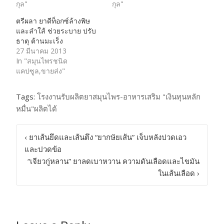
กุล"
กุล"
ตรีผลา ยาดีท็อกซ์ล้างพิษ
และลำใส้ ช่วยระบาย ปรับ
ธาตุ ต้านมะเร็ง
27 มีนาคม 2013
In "สมุนไพรชนิด
แคปซูล,ขายส่ง"
Tags:
โรงงานรับผลิตยาสมุนไพร-อาหารเสริม "เงินทุนหลัก
หมื่น"ผลิตได้
Post
‹
ยาเส้นยึดและเส้นตึง “ยากษัยเส้น” เจ็บหลังปวดเอว
และปวดข้อ
navigation
“เจียวกู่หลาน” ยาลดเบาหวาน ความดันเลือดและไขมัน
ในเส้นเลือด
›