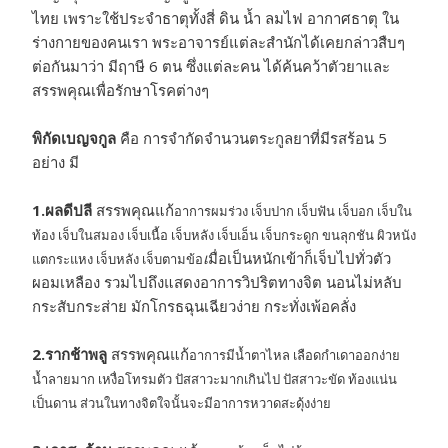
ไทย เพราะใช้ประจำธาตุทั้งสี่ ดิน น้ำ ลมไฟ อากาศธาตุ ใน
ร่างกายของคนเรา พระอาจารย์แต่ละสำนักได้เคยกล่าวสืบๆ
ต่อกันมาว่า มีฤาษี 6 ตน ซึ่งแต่ละคน ได้ค้นคว้าตัวยาและ
สรรพคุณเพื่อรักษาโรคต่างๆ
พิกัดเบญจกูล
คือ การจำกัดจำนวนตระกูลยาที่มีรสร้อน 5
อย่าง มี
1.ผลดีปลี
สรรพคุณแก้
อาการผมร่วง เจ็บปาก เจ็บฟัน เจ็บอก เจ็บใน
ท้อง เจ็บในสมอง เจ็บเนื้อ เจ็บหลัง เจ็บเอ็น เจ็บกระดูก ขนลุกชัน ผิวหนัง
เ
มื่อเป็นหนักเข้าก็เจ็บไปทั่วตัว
แตกระแหง เจ็บหลัง เจ็บตามข้อ
ผอมเหลือง รวมไปถึงแสดงอาการวิปริตทางจิต นอนไม่หลับ
กระสับกระส่าย มักโกรธฉุนเฉียวง่าย กระทั่งเพ้อคลั่ง
2.รากช้าพลู
สรรพคุณแก้
อาการมีน้ำตาไหล เลือดกำเดาออกง่าย
น้ำลายมาก เหงื่อโทรมตัว ปัสสาวะมากเกินไป ปัสสาวะขัด ท้องแน่น
เป็นดาน ส่วนในทางจิตใจนั้นจะมีอาการหวาดสะดุ้งง่าย