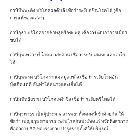
ฤาษีปัพพะตัง บริโภคผลดีปลี เชื่อว่าระงับอชิณโรคได้ (คือ
การแพ้ของแสลง)
ฤาษีอุธา บริโภครากช้าพลูหรือชะพลู เชื่อว่าระงับอาการเมื่อย
ขบได้
ฤาษีบุพเทวา บริโภคเถาสะค้าน เชื่อว่าระงับเสมหะและวาโย
ได้
ฤาษีบุพพรต บริโภครากเจตมูลเพลิง เชื่อว่า ระงับโรคอัน
บังเกิดแต่ดี อันทำให้หนาวและเย็นได้
ฤาษีมหิทธิธรรม บริโภคเหง้าขิง เชื่อว่า ระงับตรีโทษได้
ฤาษีมุรทาธร เป็นผู้ประมวลสรรพยาทั้งหมดนี้เข้าด้วยกัน ให้
ชื่อว่า เบญจกุล สามารถ ระงับโรคอันบังเกิดแก่ ทวัตติงสาการ
คืออาการ 32 ของร่างกาย บำรุงธาตุทั้งสี่ให้บริบูรณ์