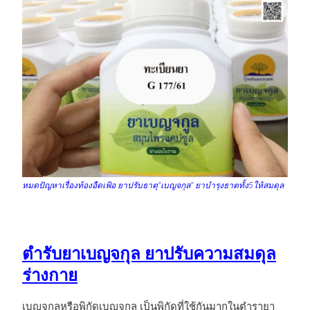
หมดปัญหาเรื่องท้องอืดเฟ้อ ยาปรับธาตุ”เบญจกุล” ยาบำรุงธาตทั้ง5ให้สมดุล
ตำรับยาเบญจกุล ยาปรับความสมดุล
ร่างกาย
เบญจกุลหรือพิกัดเบญจกูล เป็นพิกัดที่ใช้กันมากในตำรายา