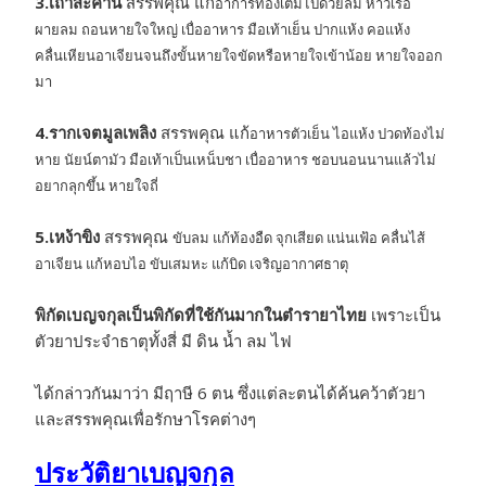
3.เถาสะค้าน
สรรพคุณ แก้
อาการท้องเต็มไปด้วยลม หาวเรอ
ผายลม ถอนหายใจใหญ่ เบื่ออาหาร มือเท้าเย็น ปากแห้ง คอแห้ง
คลื่นเหียนอาเจียนจนถึงขั้นหายใจขัดหรือหายใจเข้าน้อย หายใจออก
มา
4.รากเจตมูลเพลิง
สรรพคุณ แก้
อาหารตัวเย็น ไอแห้ง ปวดท้องไม่
หาย นัยน์ตามัว มือเท้าเป็นเหน็บชา เบื่ออาหาร ชอบนอนนานแล้วไม่
อยากลุกขึ้น หายใจถี่
5.เหง้าขิง
สรรพคุณ
ขับลม แก้ท้องอืด จุกเสียด แน่นเฟ้อ คลื่นไส้
อาเจียน แก้หอบไอ ขับเสมหะ แก้บิด เจริญอากาศธาตุ
พิกัดเบญจกุลเป็นพิกัดที่ใช้กันมากในตำรายาไทย
เพราะเป็น
ตัวยาประจำธาตุทั้งสี่ มี ดิน น้ำ ลม ไฟ
ได้กล่าวกันมาว่า มีฤาษี 6 ตน ซึ่งแต่ละตนได้ค้นคว้าตัวยา
และสรรพคุณเพื่อรักษาโรคต่างๆ
ประวัติยาเบญจกุล