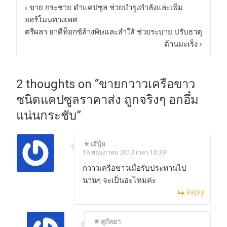
Post
‹
ขาย กระชาย ดำแคปซูล ช่วยบำรุงกำลังและเพิ่ม
ฮอร์โมนทางเพศ
navigation
ตรีผลา ยาดีท็อกซ์ล้างพิษและลำใส้ ช่วยระบาย ปรับธาตุ
ต้านมะเร็ง
›
2 thoughts on “
ขายกวาวเครือขาว
ชนิดแคปซูลราคาส่ง ถูกจริงๆ อกอึ๋ม
แน่นกระชับ
”
เจ๊นุ้ย
16 พฤษภาคม 2013 เวลา 10:39
กวาวเครือขาวเมื่อรับประทานไป
นานๆ จะเป็นอะไหมค่ะ
Reply
สุกัลยา