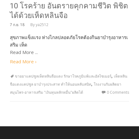
10 โรคร้าย อันตรายคุกคามชีวิต พิชิต
ได้ด้วยเห็ดหลินจือ
7
ก.ย. 18
By
ya2512
สุขภาพแข็งแรง ห่างไกลปลอดภัยโรคต้องกินยาบำรุงอาหารเ
สริม เห็ด
Read More ...
Read More ›
,
ขายยาแคปซูลเห็ดหลินจือแดง รักษาโรคภูมิแพ้และอัลไซเมอร์
เห็ดหลิน
,
จือแดงแคปซูล ยาบำรุงประสาท ทำให้นอนหลับสนิท
โรงงานรับผลิตยา
สมุนไพร-อาหารเสริม "เงินทุนหลักหมื่น"ผลิตได้
0 Comments